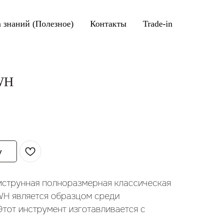
а знаний (Полезное)
Контакты
Trade-in
WH
у
иструнная полноразмерная классическая
WH является образцом среди
Этот инструмент изготавливается с