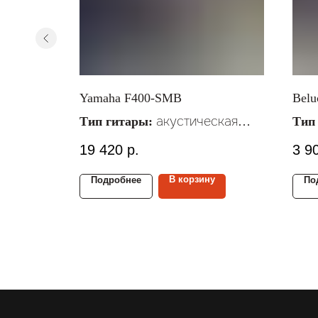
BK
Yamaha F400-SMB
Bеl
ская
акустическая
Тип гитары:
Тип
Материал
Мат
19 420
р.
3 9
металлические
струн:
стру
4/4
Размер гитары:
Раз
у
В корзину
Подробнее
По
ель
Материал верх./ниж. деки:
Мат
/меранти
деки