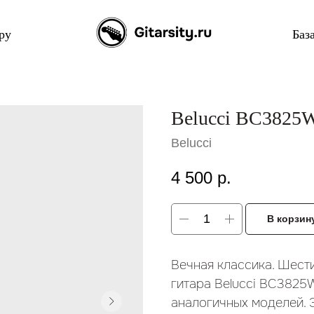
ру
Баз
Bеlucci BC3825
Belucci
4 500
р.
В корзин
Вечная классика. Шест
гитара Belucci BC3825
аналогичных моделей. 