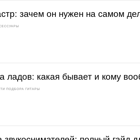
астр: зачем он нужен на самом де
СЕССУАРЫ
а ладов: какая бывает и кому воо
ТИ ПОДБОРА ГИТАРЫ
а звукоснимателей: полный гайд д