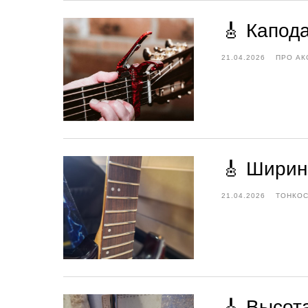
🎸 Капод
21.04.2026
ПРО АК
🎸 Ширин
21.04.2026
ТОНКОС
🎸 Высот