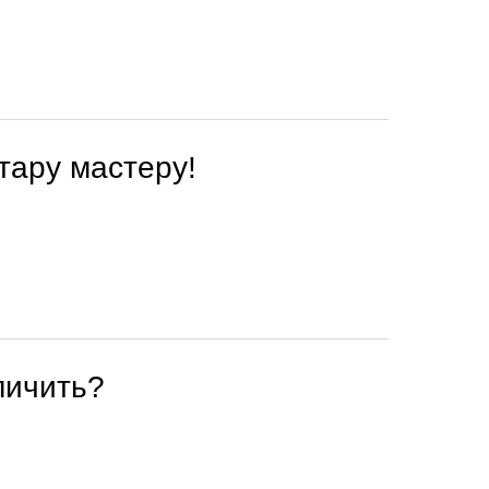
итару мастеру!
личить?