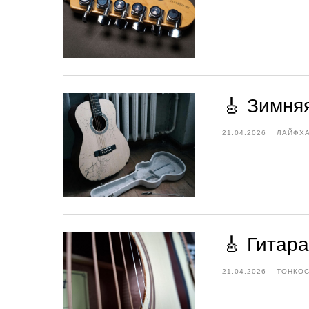
🎸 Зимняя
21.04.2026
ЛАЙФХ
🎸 Гитара
21.04.2026
ТОНКОС