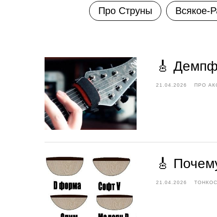
Про Струны
Всякое-Р
🎸 Демпф
21.04.2026
ПРО АК
🎸 Почем
21.04.2026
ТОНКОС