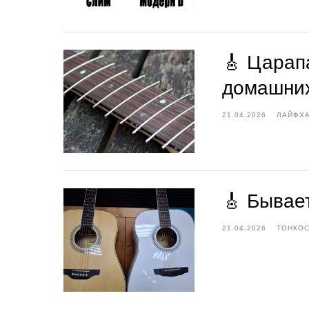
🎸 Царап
домашних
21.04.2026
ЛАЙФХ
🎸 Бывает
21.04.2026
ТОНКОС