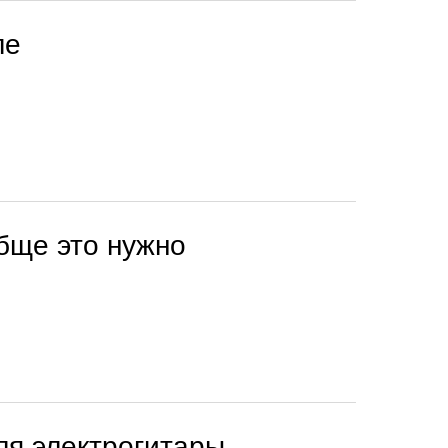
ле
бще это нужно
ля электрогитары