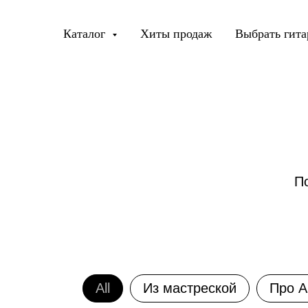
Каталог
Хиты продаж
Выбрать гита
П
All
Из мастреской
Про А