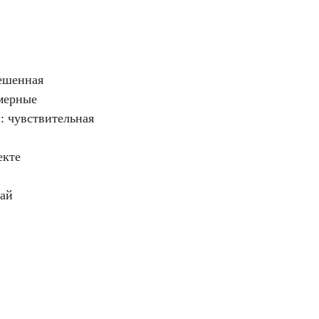
ешенная
мерные
: чувствительная
екте
тай