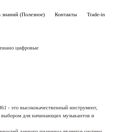
а знаний (Полезное)
Контакты
Trade-in
епиано цифровые
61 - это высококачественный инструмент,
м выбором для начинающих музыкантов и
нностей данного пианиноа является система