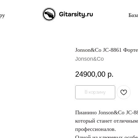
ру
Баз
Jonson&Co JC-8861 Форт
Jonson&Co
24900,00
р.
В корзину
Пианино Jonson&Co JC-88
который станет отличны
профессионалов.
Одной из ключевых особе