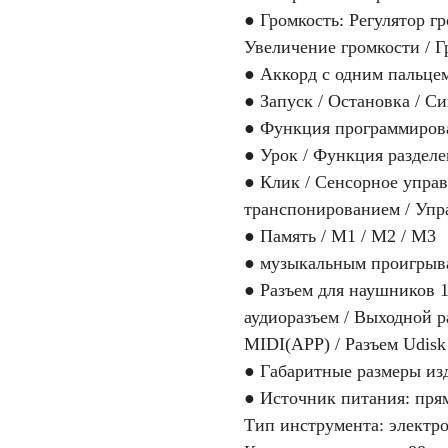
● Громкость: Регулятор г
Увеличение громкости / 
● Аккорд с одним пальцем
● Запуск / Остановка / Си
● Функция программирова
● Урок / Функция разделе
● Клик / Сенсорное управ
транспонированием / Упр
● Память / M1 / M2 / M3
● музыкальным проигрыва
● Разъем для наушников 1
аудиоразъем / Выходной р
MIDI(APP) / Разъем Udisk
● Габаритные размеры из
● Источник питания: прям
Тип инструмента: электр