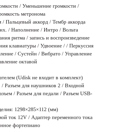
ромкости / Уменьшение громкости /
Громкость метронома
 / Пальцевый аккорд / Тембр аккорда
нх. / Наполнение / Интро / Вольта
ния ритма / запись и воспроизведение
ния клавиатуры / Удвоение / / Перкуссия
ление / Сустейн / Вибрато / Управление
авление октавой
телем (Udisk не входит в комплект)
 / Разъем для наушников 2 / Входной
азъем / Разъем для педали / Разъем USB-
делия: 1298×285×112 (мм)
ой ток 12V / Адаптер переменного тока
онное фортепиано