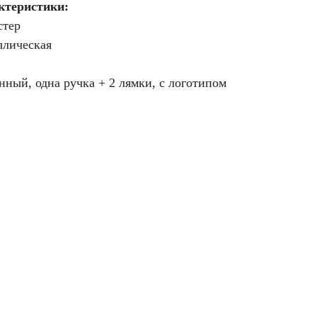
ктеристики:
стер
ллическая
нный, одна ручка + 2 лямки, с логотипом
00 х 120 мм.
липа
ипа
й
вый лак
кая