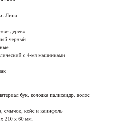
и: Липа
рное дерево
ный черный
рные
ллический с 4-мя машинками
лак
материал бук, колодка палисандр, волос
, смычок, кейс и канифоль
х 210 х 60 мм.