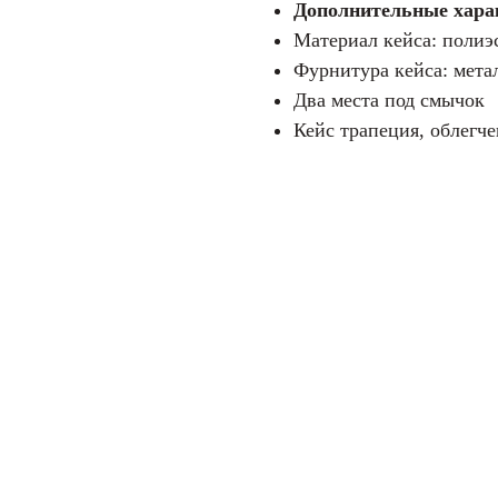
Дополнительные хара
Материал кейса: полиэ
Фурнитура кейса: мета
Два места под смычок
Кейс трапеция, облегче
Размеры кейса: 800 х 3
Материал верхней деки: 
Материал нижней деки: л
Размер скрипки: 4/4
Цвет гитары: натуральны
Покрытие гитары: глянце
Форма корпуса: классичес