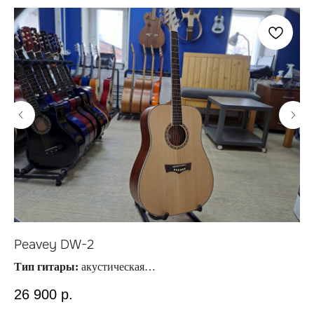
Peavey DW-2
Sh
Тип гитары:
акустическая
Ти
Материал струн:
металлические
Ма
26 900
р.
2
Размер гитары:
4/4
Ра