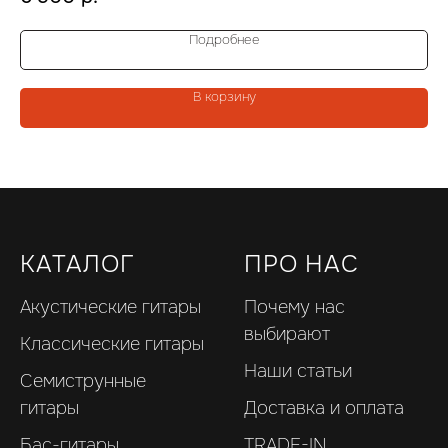
Размер гитары:
4/4
Ра
Материал верх./ниж. деки:
липа/липа
Ма
Подробнее
В корзину
КАТАЛОГ
ПРО НАС
Акустические гитары
Почему нас
выбирают
Классические гитары
Наши статьи
Семиструнные
гитары
Доставка и оплата
Бас-гитары
TRADE-IN