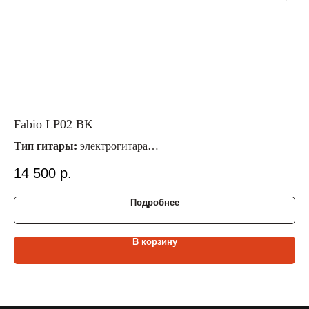
Fabio LP02 BK
El
Тип гитары:
электрогитара
Ти
Корпус гитары:
Les Paul
Ма
14 500
р.
7 
Звукосниматели:
HH
Ра
Ма
Подробнее
В корзину