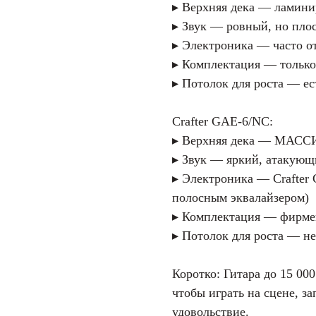
▸ Верхняя дека — ламини
▸ Звук — ровный, но плос
▸ Электроника — часто от
▸ Комплектация — только
▸ Потолок для роста — ест
Crafter GAE-6/NC:
▸ Верхняя дека — МАССИВ
▸ Звук — яркий, атакующ
▸ Электроника — Crafter 
полосным эквалайзером)
▸ Комплектация — фирме
▸ Потолок для роста — не
Коротко: Гитара до 15 00
чтобы играть на сцене, з
удовольствие.