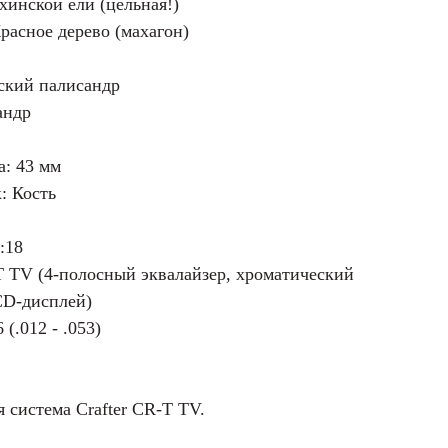
хинской ели (цельная!)
Красное дерево (махагон)
ский палисандр
андр
: 43 мм
: Кость
:18
T TV (4-полосный эквалайзер, хроматический
CD-дисплей)
(.012 - .053)
 система Crafter CR-T TV.