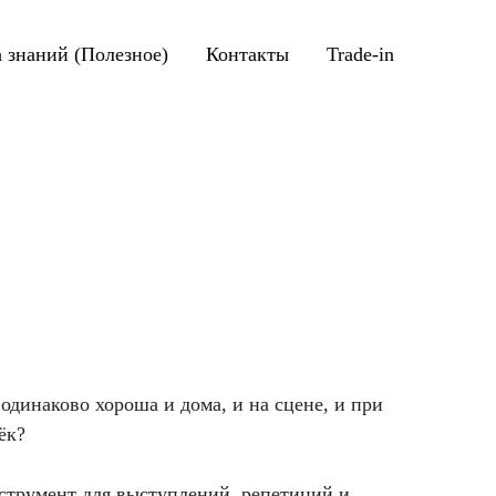
а знаний (Полезное)
Контакты
Trade-in
 одинаково хороша и дома, и на сцене, и при
ёк?
нструмент для выступлений, репетиций и