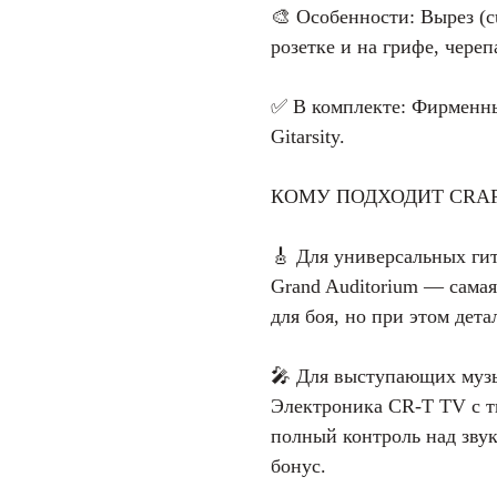
🎨 Особенности: Вырез (c
розетке и на грифе, чере
✅ В комплекте: Фирменны
Gitarsity.
КОМУ ПОДХОДИТ CRAF
🎸 Для универсальных ги
Grand Auditorium — самая
для боя, но при этом дет
🎤 Для выступающих муз
Электроника CR-T TV с т
полный контроль над зву
бонус.