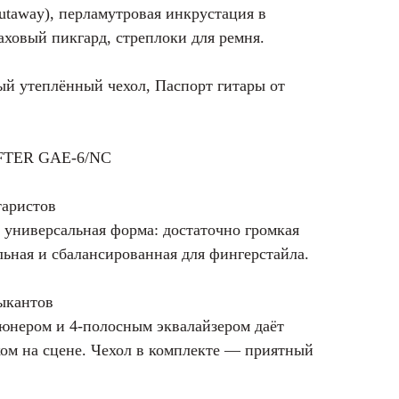
utaway), перламутровая инкрустация в
паховый пикгард, стреплоки для ремня.
й утеплённый чехол, Паспорт гитары от
TER GAE-6/NC
таристов
 универсальная форма: достаточно громкая
альная и сбалансированная для фингерстайла.
ыкантов
юнером и 4-полосным эквалайзером даёт
ком на сцене. Чехол в комплекте — приятный