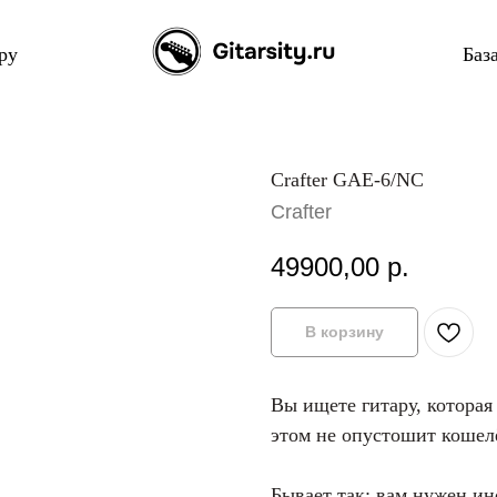
ру
Баз
Crafter GAE-6/NC
Crafter
49900,00
р.
В корзину
Вы ищете гитару, которая
этом не опустошит кошел
Бывает так: вам нужен и