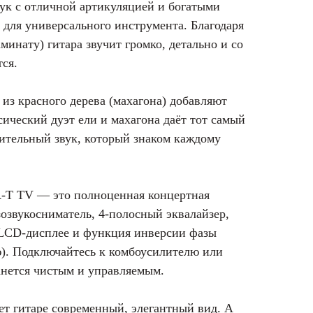
вук с отличной артикуляцией и богатыми
 для универсального инструмента. Благодаря
минату) гитара звучит громко, детально и со
ся.
 из красного дерева (махагона) добавляют
сический дуэт ели и махагона даёт тот самый
ительный звук, который знаком каждому
R-T TV — это полноценная концертная
озвукосниматель, 4-полосный эквалайзер,
LCD-дисплее и функция инверсии фазы
ю). Подключайтесь к комбоусилителю или
нется чистым и управляемым.
ет гитаре современный, элегантный вид. А