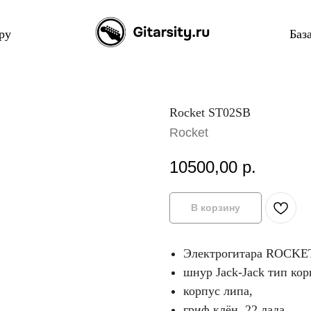
ру
Баз
Rocket ST02SB
Rocket
10500,00
р.
В корзину
Электрогитара ROCKET
шнур Jack-Jack тип корп
корпус липа,
гриф клён, 22 лада,