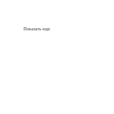
Показать еще
КАТАЛОГ
ПРО
Акустические гитары
Почему
Классические гитары
Наши с