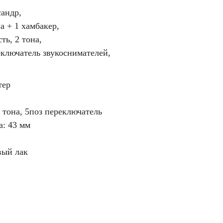
сандр,
а + 1 хамбакер,
ть, 2 тона,
ключатель звукоснимателей,
тер
2 тона, 5поз переключатель
: 43 мм
вый лак