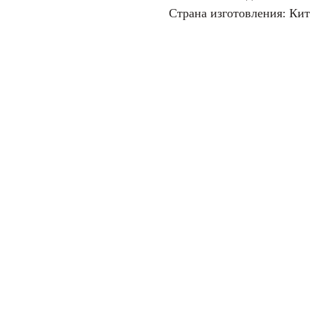
Страна изготовления: Ки
 НАС
КОНТАКТЫ
 нас выбирают
8 (831) 230 77 89
татьи
ул. Канавинская 23