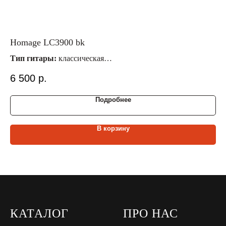
Homage LC3900 bk
Fa
Тип гитары:
классическая
Ти
Материал струн:
нейлоновые
Ма
6 500
р.
9 
Размер гитары:
4/4
Ра
Материал верх./ниж. деки:
липа/липа
Ма
Подробнее
В корзину
КАТАЛОГ
ПРО НАС