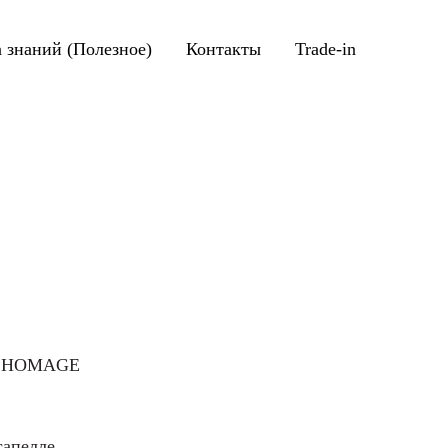
а знаний (Полезное)
Контакты
Trade-in
", HOMAGE
сапелле.