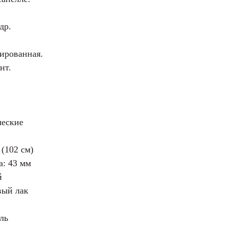
др.
ированная.
нт.
ческие
(102 см)
: 43 мм
й
вый лак
ль