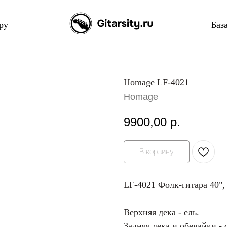
ру
Баз
Homage LF-4021
Homage
9900,00
р.
В корзину
LF-4021 Фолк-гитара 40
Верхняя дека - ель.
Задняя дека и обечайки - 