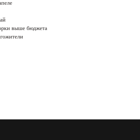
апеле
тай
борки выше бюджета
лгожители