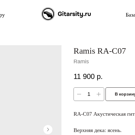
ру
Баз
Ramis RA-C07
Ramis
11 900
р.
В корзин
RA-C07 Акустическая гита
Верхняя дека: ясень.