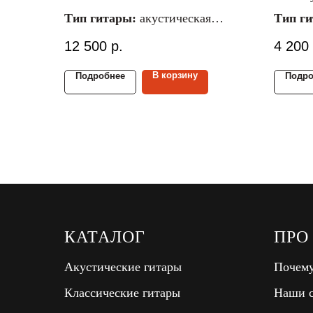
Тип гитары:
акустическая
Тип г
Материал струн:
металлические
Матери
12 500
р.
4 200
Размер гитары:
4/4
Размер
Материал верх./ниж.
Матери
В корзину
Подробнее
Подро
деки:
махагони
деки:
л
КАТАЛОГ
ПРО
Акустические гитары
Почему
Классические гитары
Наши с