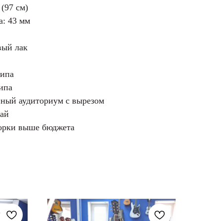
(97 см)
: 43 мм
вый лак
липа
ипа
ный аудиториум с вырезом
тай
борки выше бюджета