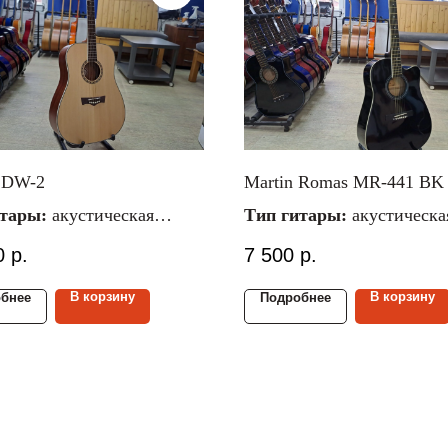
 DW-2
Martin Romas MR-441 BK
итары:
акустическая
Тип гитары:
акустическа
ал струн:
металлические
Материал струн:
металли
0
р.
7 500
р.
 гитары:
4/4
Размер гитары:
4/4
ал верх./ниж.
Материал верх./ниж.
В корзину
В корзину
бнее
Подробнее
ассив ель/красное дерево
деки:
липа/липа