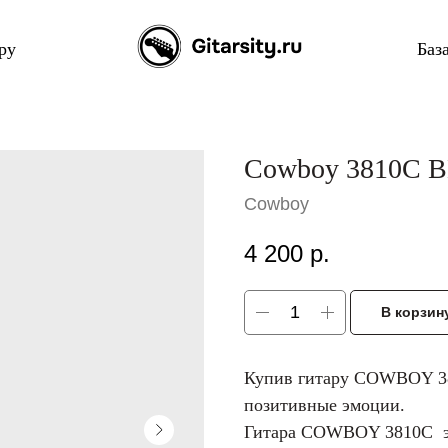
ру
Баз
Cowboy 3810C 
Cowboy
4 200
р.
В корзин
Купив гитару COWBOY 38
позитивные эмоции.
Гитара COWBOY 3810C это