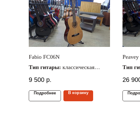
Fabio FC06N
Peavey
Тип гитары:
классическая
Тип г
Материал струн:
нейлоновые
Матери
9 500
р.
26 90
Размер гитары:
4/4
Размер
Материал верх./ниж. деки:
ель/
Матери
В корзину
Подробнее
Подро
катальпа
деки:
м