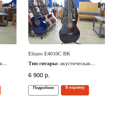
Elitaro E4010C BK
я
Тип гитары:
акустическая
ческие
Материал струн:
металлические
6 900
р.
Размер гитары:
4/4
Материал верх./ниж.
В корзину
Подробнее
деки:
липа/липа