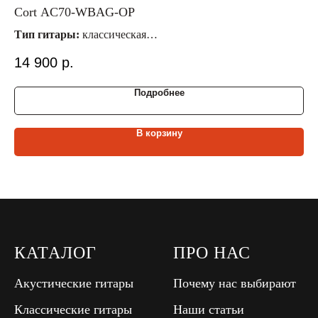
Cort AC70-WBAG-OP
FL
Тип гитары:
классическая
Ти
Материал струн:
нейлоновые
Ма
14 900
р.
1
Размер гитары:
3/4
Ра
Материал верх./ниж. деки:
ель/красное дерево
Ма
Подробнее
В корзину
КАТАЛОГ
ПРО НАС
Акустические гитары
Почему нас выбирают
Классические гитары
Наши статьи