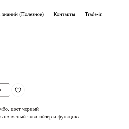
а знаний (Полезное)
Контакты
Trade-in
у
мбо, цвет черный
ухполосный эквалайзер и функцию