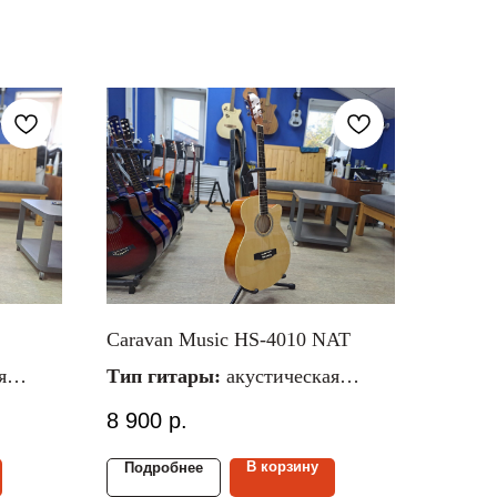
Caravan Music HS-4010 NAT
я
Тип гитары:
акустическая
ческие
Материал струн:
металлические
8 900
р.
Размер гитары:
4/4
Материал верх./ниж.
В корзину
Подробнее
деки:
липа/липа