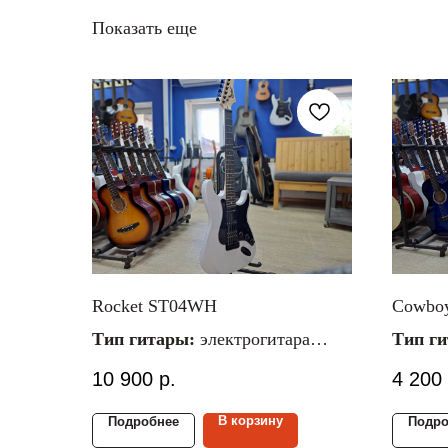
Показать еще
Rocket ST04WH
Cowbo
Тип гитары:
электрогитара
Тип г
Корпус гитары:
стратокастер
Матери
10 900
р.
4 200
Звукосниматели:
SSH
Размер
Матери
В корзину
Подробнее
Подро
деки:
л