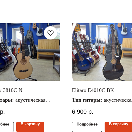
y 3810C N
Elitaro E4010C BK
итары:
акустическая
Тип гитары:
акустическа
ал струн:
металлические
Материал струн:
металли
р.
6 900
р.
 гитары:
7/8
Размер гитары:
4/4
ал верх./ниж.
Материал верх./ниж.
В корзину
В корзину
бнее
Подробнее
ипа/липа
деки:
липа/липа