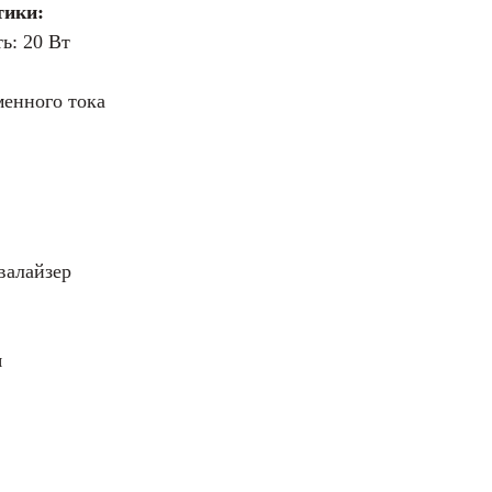
тики:
ь: 20 Вт
менного тока
валайзер
я