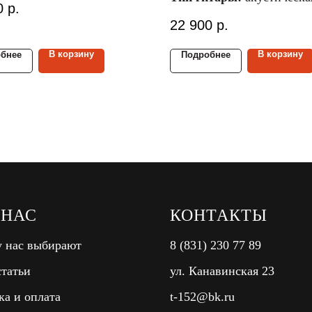
0
р.
Материал струн:
металли
 гитары:
4/4
22 900
р.
Размер гитары:
4/4
ал верх./ниж. деки:
ель/
Материал верх./ниж. дек
ндр
В корзину
В корзину
бнее
Подробнее
палисандр
 НАС
КОНТАКТЫ
 нас выбирают
8 (831) 230 77 89
татьи
ул. Канавинская 23
ка и оплата
t-152@bk.ru