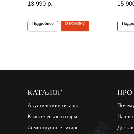
13 990
р.
15 90
Размер гитары:
4/4
Размер
Материал верх./ниж. деки:
ель/
Матери
агатис
палиса
В корзину
Подробнее
Подро
КАТАЛОГ
ПРО
Акустические гитары
Почему
Классические гитары
Наши с
Семиструнные гитары
Достав