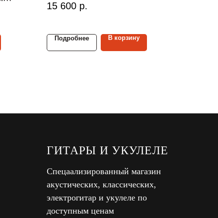
15 600
р.
ческие
Размер гитары:
4/4
Материал верх./ниж. деки:
ель/
и:
ель/
красное дерево
В корзину
Подробнее
ГИТАРЫ И УКУЛЕЛЕ
Спецаализированный магазин
акустических, классических,
электрогитар и укулеле по
доступным ценам