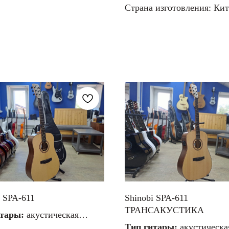
Страна изготовления: Ки
i SPA-611
Shinobi SPA-611
ТРАНСАКУСТИКА
итары:
акустическая
Тип гитары:
акустическа
ал струн:
металлические