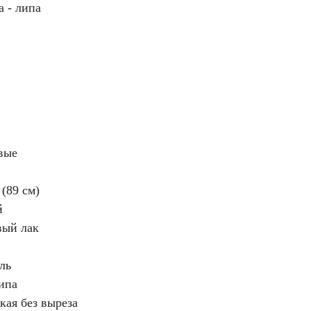
а - липа
вые
(89 см)
й
вый лак
ль
ипа
кая без выреза