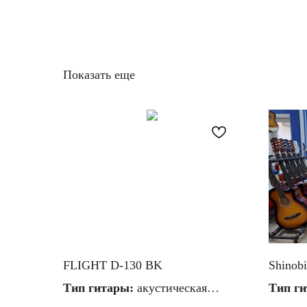
Показать еще
FLIGHT D-130 BK
Shinob
Тип гитары:
акустическая
Тип г
Материал струн:
металлические
Матери