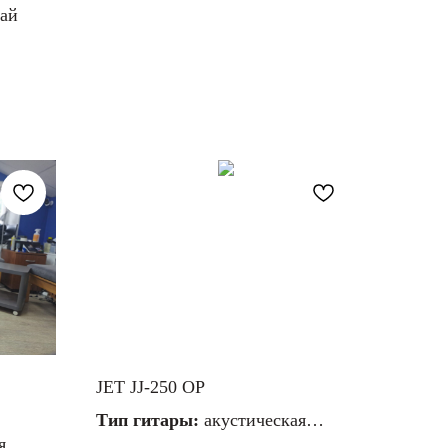
тай
JET JJ-250 OP
Тип гитары:
акустическая
я
Материал струн:
металлические