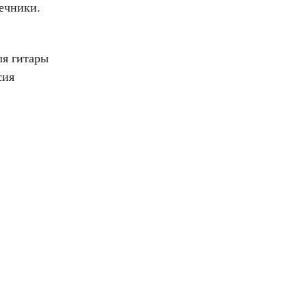
ечники.
ля гитары
сия