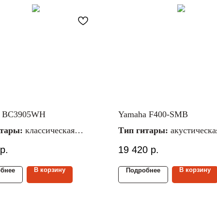
ci BC3905WH
Yamaha F400-SMB
итары:
классическая
Тип гитары:
акустическа
ал струн:
нейлоновые
Материал струн:
металли
р.
19 420
р.
 гитары:
4/4
Размер гитары:
4/4
ал верх./ниж.
Материал верх./ниж. дек
В корзину
В корзину
бнее
Подробнее
ипа/липа
меранти