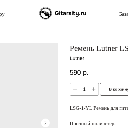
ру
Баз
Ремень Lutner L
Lutner
590
р.
В корзин
LSG-1-YL Ремень для гита
Прочный полиэстер.