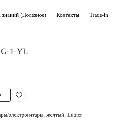
а знаний (Полезное)
Контакты
Trade-in
SG-1-YL
у
ры/электрогитары, желтый, Lutner