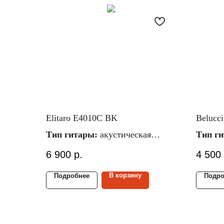
Elitaro E4010C BK
Bеluc
Тип гитары:
акустическая
Тип г
Материал струн:
металлические
Матери
6 900
р.
4 500
Размер гитары:
4/4
Размер
Материал верх./ниж.
Матери
В корзину
Подробнее
Подро
деки:
липа/липа
деки:
л