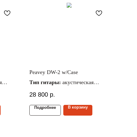
Peavey DW-2 w/Case
я
Тип гитары:
акустическая
ческие
Материал струн:
металлические
28 800
р.
Размер гитары:
4/4
и:
ель /
Материал верх./ниж.
В корзину
Подробнее
деки:
массив ель/красное дерево