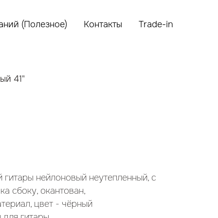
аний (Полезное)
Контакты
Trade-in
ый 41"
й гитары нейлоновый неутепленный, с
ка сбоку, окантован,
ериал, цвет - чёрный
 для гитары