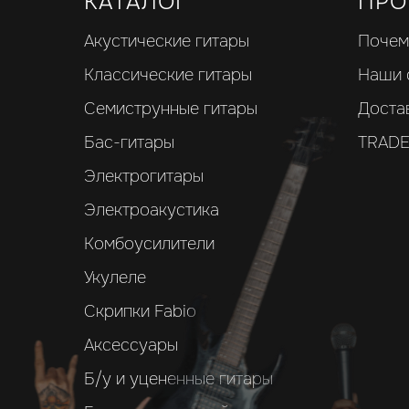
КАТАЛОГ
ПРО
Акустические гитары
Почем
Классические гитары
Наши 
Семиструнные гитары
Доста
Бас-гитары
TRADE
Электрогитары
Электроакустика
Комбоусилители
Укулеле
Скрипки Fabio
Аксессуары
Б/у и уцененные гитары