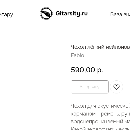
итару
База зн
Чехол лёгкий нейлонов
Fabio
590,00
р.
В корзину
Чехол для акустическо
карманом, 1 ремень, руч
водонепроницаемый мат
Какой аксессуар: чехлы